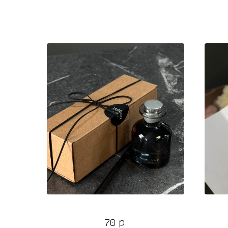
С этим товаром берут
Диффузор ароматический
р.
70