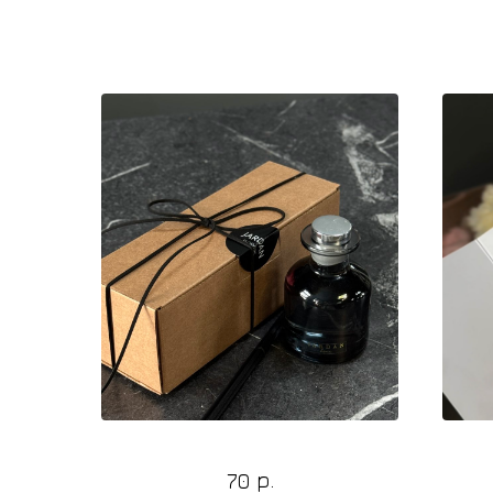
С этим товаром берут
Диффузор ароматический
р.
70